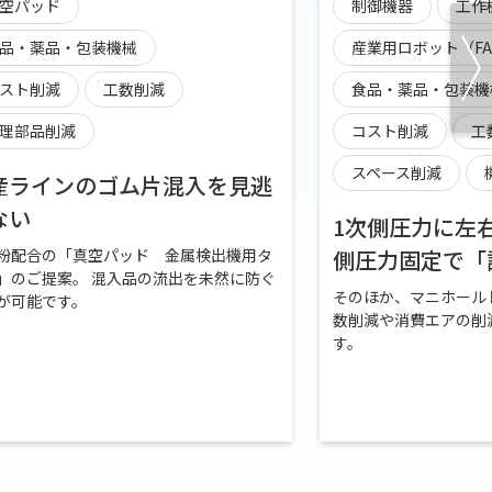
空パッド
制御機器
工作
品・薬品・包装機械
産業用ロボット（F
スト削減
工数削減
食品・薬品・包装機
理部品削減
コスト削減
工
スペース削減
産ラインのゴム片混入を見逃
ない
1次側圧力に左
粉配合の「真空パッド 金属検出機用タ
側圧力固定で「
」のご提案。 混入品の流出を未然に防ぐ
そのほか、マニホール
が可能です。
数削減や消費エアの削
す。