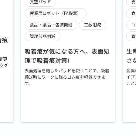
真空パッド
真
産業用ロボット（FA機器）
食
食品・薬品・包装機械
工数削減
コ
管理部品削減
管
着痕
吸着痕が気になる方へ。表面処
生
変更
理で吸着痕対策!
さ
空グ
表面処理を施したパッドを使うことで、吸着
金属
搬送時にワークに残るゴム痕を軽減できま
イプ
す。
こと