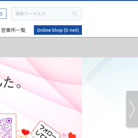
り
営業所一覧
Online Shop (S-net)