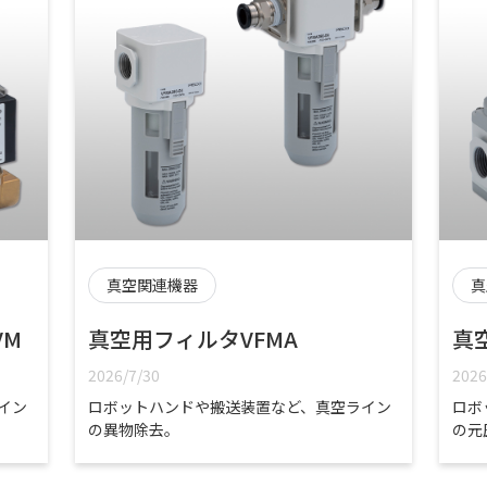
真空関連機器
真
VM
真空用フィルタVFMA
真
2026/7/30
2026
イン
ロボットハンドや搬送装置など、真空ライン
ロボ
の異物除去。
の元