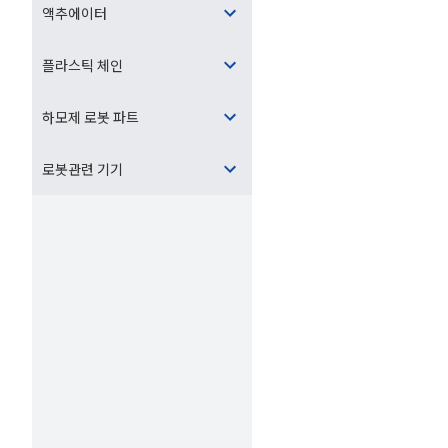
액추에이터
플라스틱 체인
하모제 로봇 파트
로봇관련 기기