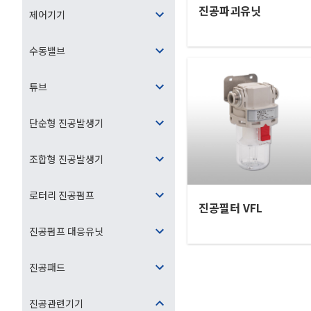
진공파괴유닛
제어기기
수동밸브
튜브
단순형 진공발생기
조합형 진공발생기
로터리 진공펌프
진공필터 VFL
진공펌프 대응유닛
진공패드
진공관련기기