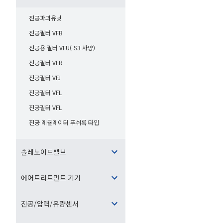
진공파괴유닛
진공필터 VFB
진공용 필터 VFU(-S3 사양)
진공필터 VFR
진공필터 VFJ
진공필터 VFL
진공필터 VFL
진공 레귤레이터 푸쉬록 타입
솔레노이드밸브
에어트리트먼트 기기
진공/압력/유량센서