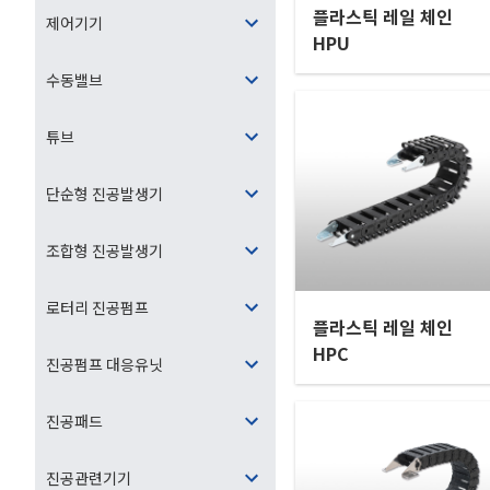
플라스틱 레일 체인
제어기기
HPU
수동밸브
튜브
단순형 진공발생기
조합형 진공발생기
로터리 진공펌프
플라스틱 레일 체인
HPC
진공펌프 대응유닛
진공패드
진공관련기기