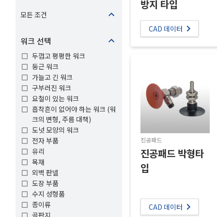
방지 타입
모든 조건
CAD 데이터
워크 선택
두껍고 평평한 워크
둥근 워크
가늘고 긴 워크
구부러진 워크
요철이 있는 워크
흡착흔이 없어야 하는 워크 (워
크의 변형, 주름 대책)
도넛 모양의 워크
전자 부품
진공패드
유리
진공패드 박형타
목재
입
외벽 판넬
도장 부품
수지 성형품
종이류
CAD 데이터
골판지