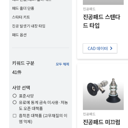
패드 홀더 단품
진공패드
진공패드 스탠다
스타터 키트
드 타입
진공 발생기 내장 타입
패드 옵션
CAD 데이터
키워드 구분
모두 해제
41件
사양 선택
표준사양
유로에 동계 금속 미사용·저농
도 오존 대책품
진공패드
흡착흔 대책품 (고무재질의 이
진공패드 미끄럼
염 억제)