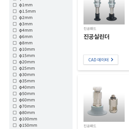
φ1mm
φ1.5mm
φ2mm
φ3mm
진공패드
φ4mm
진공실린더
φ6mm
φ8mm
φ10mm
φ15mm
CAD 데이터
φ20mm
φ25mm
φ30mm
φ35mm
φ40mm
φ50mm
φ60mm
φ70mm
φ80mm
φ100mm
φ150mm
진공패드