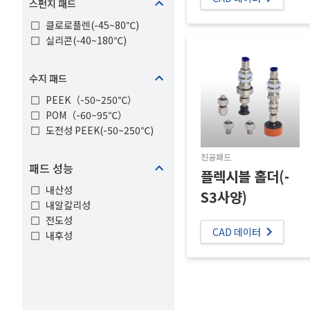
스펀지 패드
클로로플렌(-45~80℃)
실리콘(-40~180℃)
수지 패드
PEEK（-50~250℃）
POM（-60~95℃）
도전성 PEEK(-50~250℃)
진공패드
패드 성능
플렉시블 홀더(-
내산성
S3사양)
내알칼리성
전도성
CAD 데이터
내후성