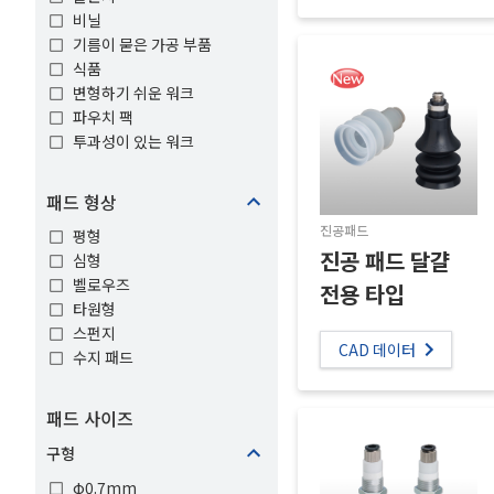
비닐
기름이 묻은 가공 부품
식품
변형하기 쉬운 워크
파우치 팩
투과성이 있는 워크
패드 형상
진공패드
평형
진공 패드 달걀
심형
벨로우즈
전용 타입
타원형
스펀지
CAD 데이터
수지 패드
패드 사이즈
구형
φ0.7mm