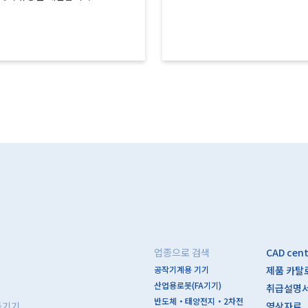
업종으로 검색
CAD cen
공작기계용 기기
제품 카탈
산업용로봇(FA기기)
취급설명
반도체・태양전지・2차전
동기기
영상자료