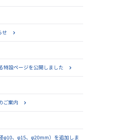
らせ
する特設ページを公開しました
のご案内
10、φ15、φ20mm）を追加しま