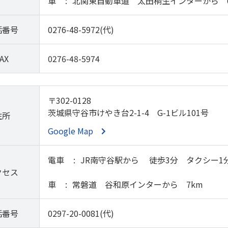
車
北関東自動車道 太田桐生インターから 
話番号
0276-48-5972(代)
AX
0276-48-5974
〒302-0128
茨城県守谷市けやき台2-1-4 G-1ビル101号
住所
Google Map
電車
JR南守谷駅から 徒歩3分 タクシー1
クセス
車
常磐道 谷和原インターから 7km
話番号
0297-20-0081(代)