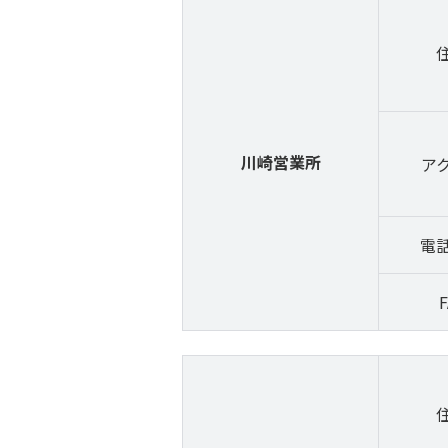
川崎営業所
ア
電
F