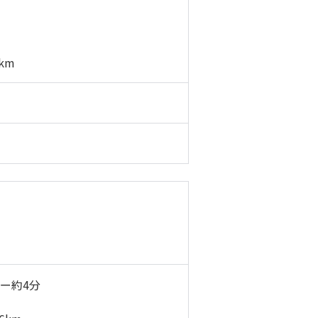
km
ー約4分