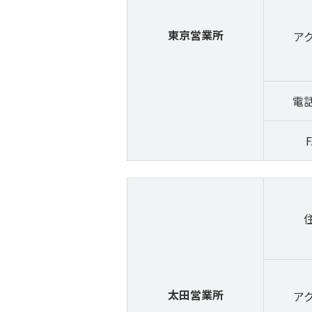
東京営業所
ア
電
F
太田営業所
ア