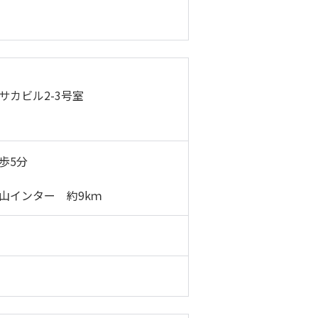
サカビル2-3号室
歩5分
山インター 約9kｍ