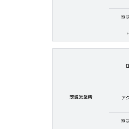
電
F
茨城営業所
ア
電