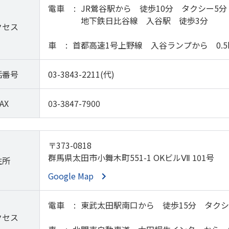
電車
JR鶯谷駅から 徒歩10分 タクシー5分
地下鉄日比谷線 入谷駅 徒歩3分
クセス
車
首都高速1号上野線 入谷ランプから 0.5
話番号
03-3843-2211(代)
AX
03-3847-7900
〒373-0818
群馬県太田市小舞木町551-1 OKビルⅦ 101号
住所
Google Map
電車
東武太田駅南口から 徒歩15分 タクシ
クセス