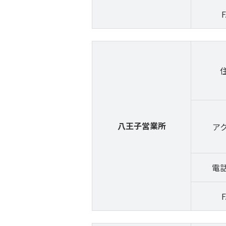
F
八王子営業所
ア
電
F