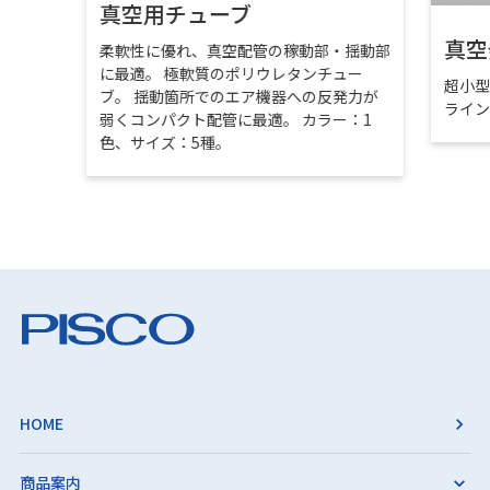
真空用チューブ
真空
柔軟性に優れ、真空配管の稼動部・揺動部
に最適。 極軟質のポリウレタンチュー
超小
ブ。 揺動箇所でのエア機器への反発力が
ライ
弱くコンパクト配管に最適。 カラー：1
色、サイズ：5種。
HOME
商品案内