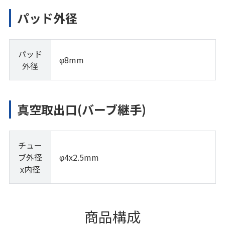
パッド外径
パッド
φ8mm
外径
真空取出口(バーブ継手)
チュー
ブ外径
φ4x2.5mm
x内径
商品構成