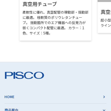
真空用チューブ
真空
柔軟性に優れ、真空配管の稼動部・揺動部
に最適。 極軟質のポリウレタンチュー
超小
ブ。 揺動箇所でのエア機器への反発力が
ライ
弱くコンパクト配管に最適。 カラー：1
色、サイズ：5種。
HOME
商品案内