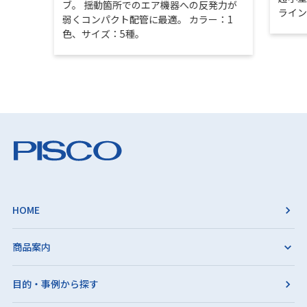
ブ。 揺動箇所でのエア機器への反発力が
ライ
弱くコンパクト配管に最適。 カラー：1
色、サイズ：5種。
HOME
商品案内
目的・事例から探す