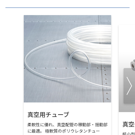
真空用チューブ
真空
柔軟性に優れ、真空配管の稼動部・揺動部
に最適。 極軟質のポリウレタンチュー
超小