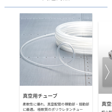
真空用チューブ
真空
柔軟性に優れ、真空配管の稼動部・揺動部
に最適。 極軟質のポリウレタンチュー
超小