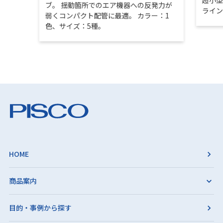
ブ。 揺動箇所でのエア機器への反発力が
ライ
弱くコンパクト配管に最適。 カラー：1
色、サイズ：5種。
HOME
商品案内
目的・事例から探す