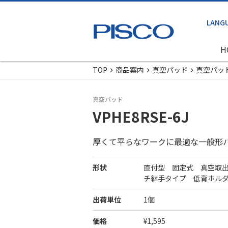
H
TOP
商品案内
真空パッド
真空パッ
真空パッド
VPHE8RSE-6J
厚くて平らなワークに最適な一般形
形状
直付型 固定式 真空取
チ継手タイプ 低背ホル
出荷単位
1個
価格
¥1,595