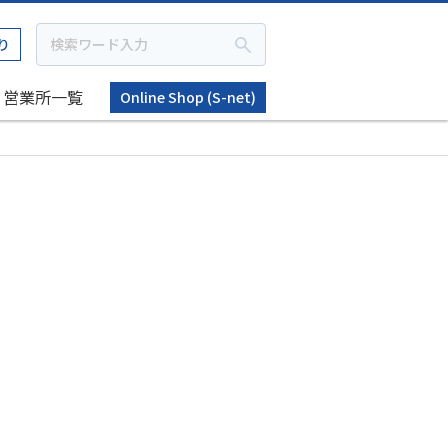
り
営業所一覧
Online Shop (S-net)