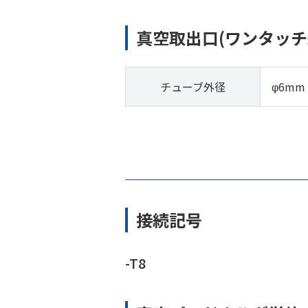
真空取出口(ワンタッチ
チューブ外径
φ6mm
接続記号
-T8