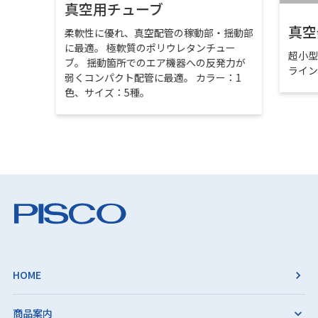
真空用チューブ
真空
柔軟性に優れ、真空配管の稼動部・揺動部
に最適。 極軟質のポリウレタンチュー
超小
ブ。 揺動箇所でのエア機器への反発力が
ライ
弱くコンパクト配管に最適。 カラー：1
色、サイズ：5種。
HOME
商品案内