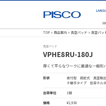
H
TOP
商品案内
真空パッド
真空パッ
真空パッド
VPHE8RU-180J
厚くて平らなワークに最適な一般形
形状
直付型 固定式 真空取
チ継手タイプ 低背ホル
出荷単位
1個
価格
¥1,936