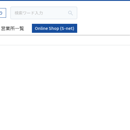
り
営業所一覧
Online Shop (S-net)