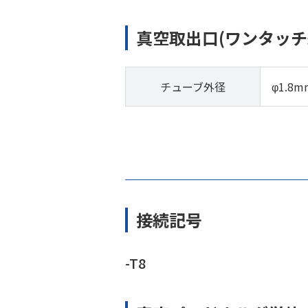
真空取出口(ワンタッチ
チューブ外径
φ1.8m
接続記号
-T8