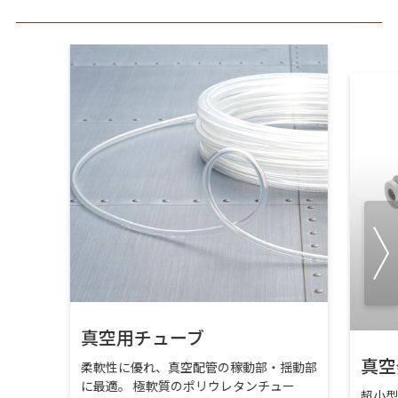
真空用チューブ
真空
柔軟性に優れ、真空配管の稼動部・揺動部
に最適。 極軟質のポリウレタンチュー
超小