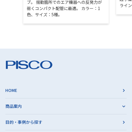
ブ。 揺動箇所でのエア機器への反発力が
ライ
弱くコンパクト配管に最適。 カラー：1
色、サイズ：5種。
HOME
商品案内
目的・事例から探す