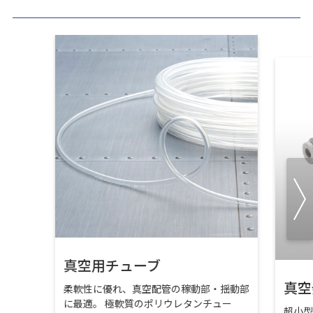
真空用チューブ
真空
柔軟性に優れ、真空配管の稼動部・揺動部
に最適。 極軟質のポリウレタンチュー
超小