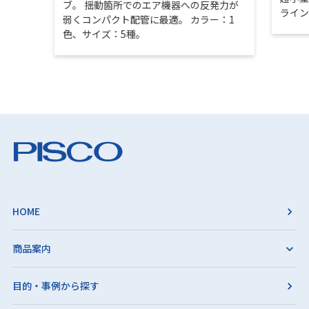
ブ。 揺動箇所でのエア機器への反発力が
ライ
弱くコンパクト配管に最適。 カラー：1
色、サイズ：5種。
HOME
商品案内
目的・事例から探す