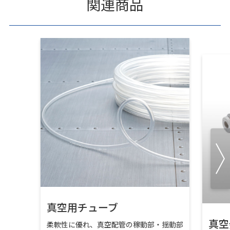
関連商品
真空用チューブ
真空
柔軟性に優れ、真空配管の稼動部・揺動部