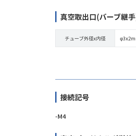
真空取出口(バーブ継手
チューブ外径x内径
φ3x2
接続記号
-M4