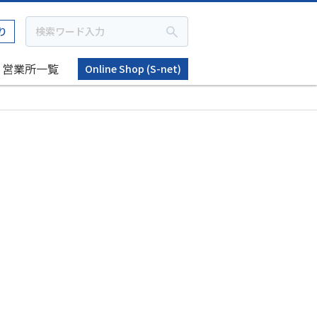
り
営業所一覧
Online Shop (S-net)