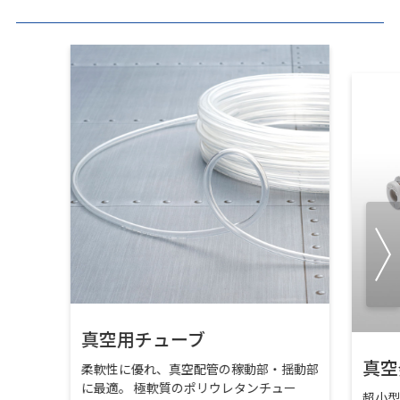
真空用チューブ
真空
柔軟性に優れ、真空配管の稼動部・揺動部
に最適。 極軟質のポリウレタンチュー
超小