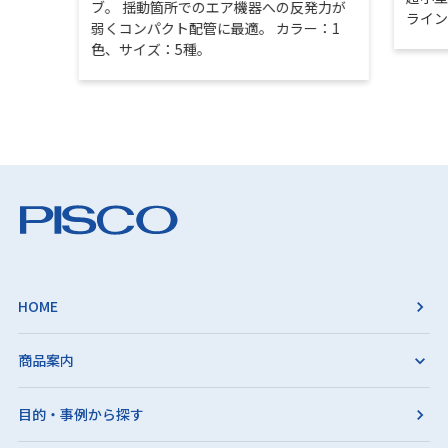
ブ。 揺動箇所でのエア機器への反発力が
ライ
弱くコンパクト配管に最適。 カラー：1
色、サイズ：5種。
HOME
商品案内
目的・事例から探す