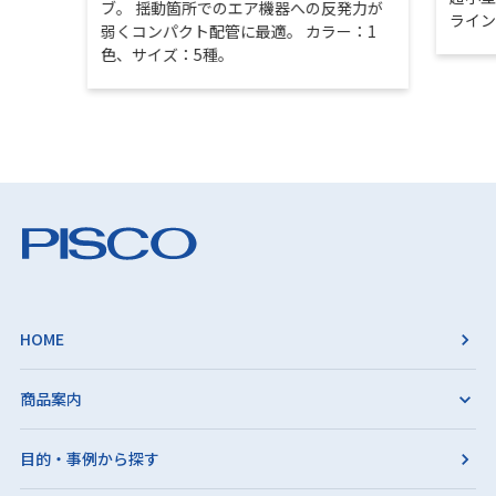
ブ。 揺動箇所でのエア機器への反発力が
ライ
弱くコンパクト配管に最適。 カラー：1
色、サイズ：5種。
HOME
商品案内
目的・事例から探す