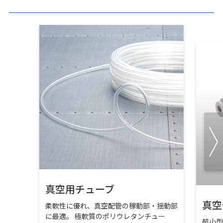
真空用チューブ
真空
柔軟性に優れ、真空配管の稼動部・揺動部
に最適。 極軟質のポリウレタンチュー
超小