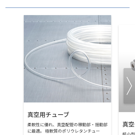
真空用チューブ
真空
柔軟性に優れ、真空配管の稼動部・揺動部
に最適。 極軟質のポリウレタンチュー
超小