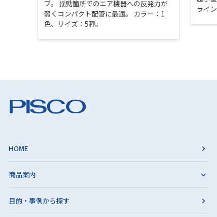
ブ。 揺動箇所でのエア機器への反発力が
ライ
弱くコンパクト配管に最適。 カラー：1
色、サイズ：5種。
HOME
商品案内
目的・事例から探す