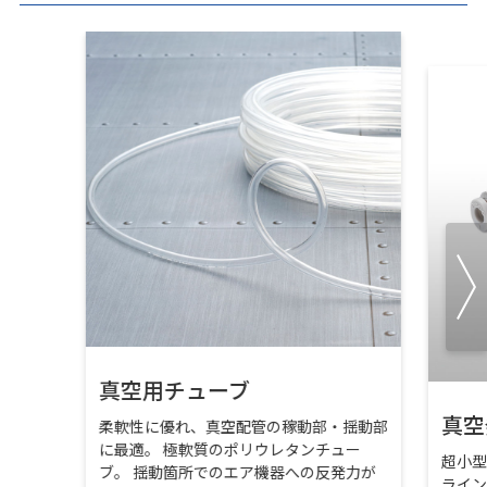
真空用チューブ
真空
柔軟性に優れ、真空配管の稼動部・揺動部
に最適。 極軟質のポリウレタンチュー
超小
ブ。 揺動箇所でのエア機器への反発力が
ライ