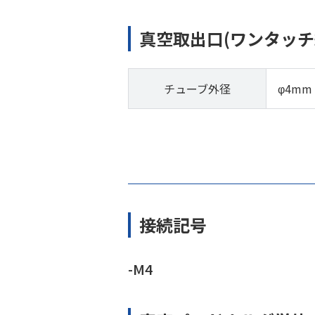
真空取出口(ワンタッチ
チューブ外径
φ4mm
接続記号
-M4