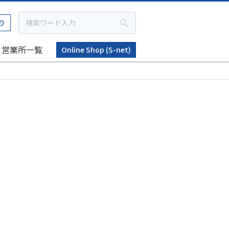
り
営業所一覧
Online Shop (S-net)