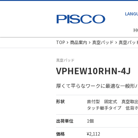
H
TOP
商品案内
真空パッド
真空パッ
真空パッド
VPHEW10RHN-4J
厚くて平らなワークに最適な一般形
形状
直付型 固定式 真空取
タッチ継手タイプ 低背
出荷単位
1個
価格
¥2,112