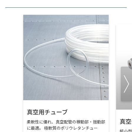
真空用チューブ
真空
柔軟性に優れ、真空配管の稼動部・揺動部
に最適。 極軟質のポリウレタンチュー
超小