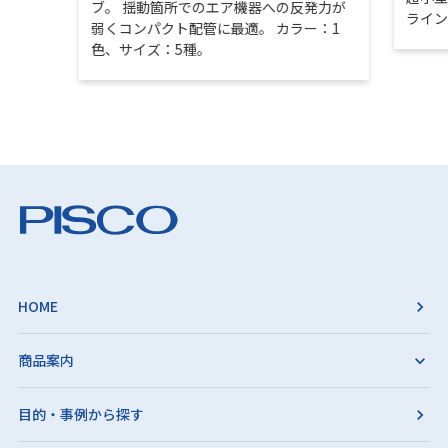
ブ。 揺動箇所でのエア機器への反発力が
ライ
弱くコンパクト配管に最適。 カラー：1
色、サイズ：5種。
HOME
商品案内
目的・事例から探す