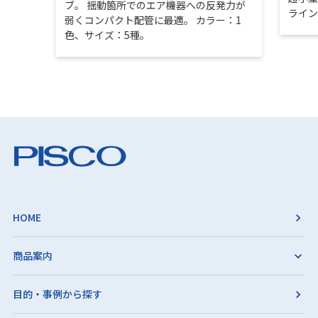
ブ。 揺動箇所でのエア機器への反発力が
ライ
弱くコンパクト配管に最適。 カラー：1
色、サイズ：5種。
HOME
商品案内
目的・事例から探す