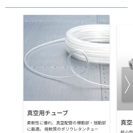
真空用チューブ
真空
柔軟性に優れ、真空配管の稼動部・揺動部
に最適。 極軟質のポリウレタンチュー
超小