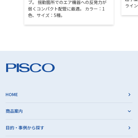
ブ。 揺動箇所でのエア機器への反発力が
ライ
弱くコンパクト配管に最適。 カラー：1
色、サイズ：5種。
HOME
商品案内
目的・事例から探す