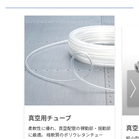
真空用チューブ
真空
柔軟性に優れ、真空配管の稼動部・揺動部
に最適。 極軟質のポリウレタンチュー
超小