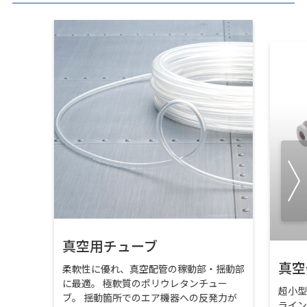
真空用チューブ
真空
柔軟性に優れ、真空配管の稼動部・揺動部
に最適。 極軟質のポリウレタンチュー
超小
ブ。 揺動箇所でのエア機器への反発力が
ライ