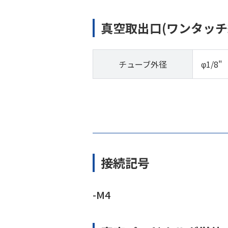
真空取出口(ワンタッチ
チューブ外径
φ1/8"
接続記号
-M4