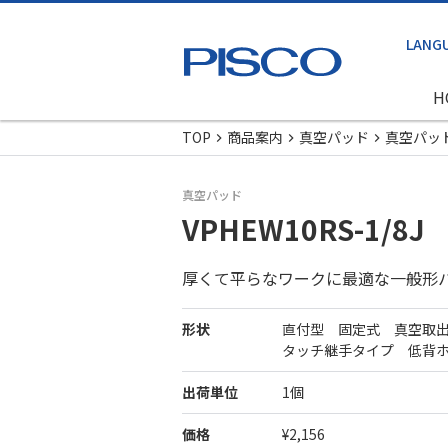
H
TOP
商品案内
真空パッド
真空パッ
真空パッド
VPHEW10RS-1/8J
厚くて平らなワークに最適な一般形
形状
直付型 固定式 真空取
タッチ継手タイプ 低背
出荷単位
1個
価格
¥2,156