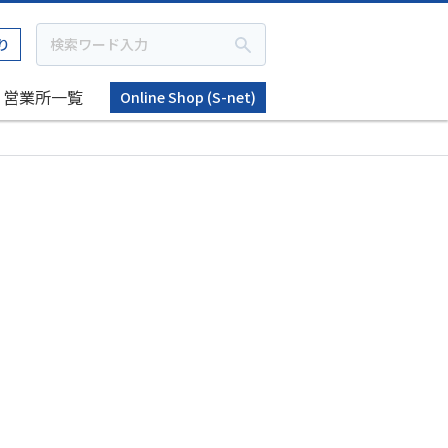
り
営業所一覧
Online Shop (S-net)