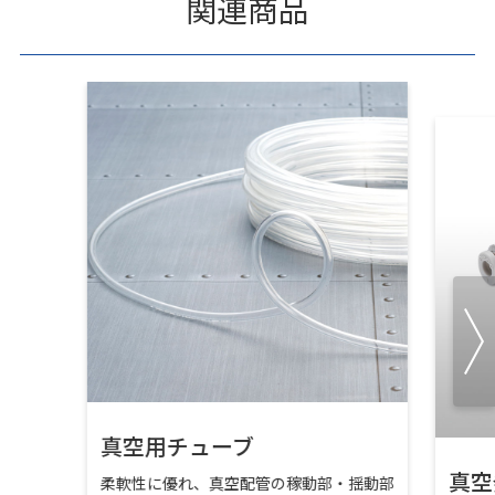
関連商品
真空用チューブ
真空
柔軟性に優れ、真空配管の稼動部・揺動部