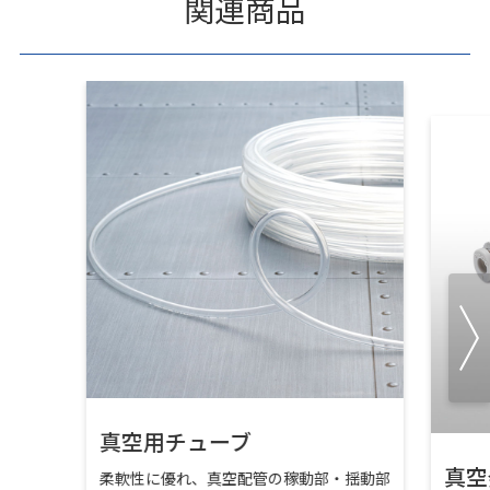
関連商品
真空用チューブ
真空
柔軟性に優れ、真空配管の稼動部・揺動部