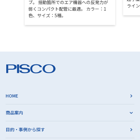
ブ。 揺動箇所でのエア機器への反発力が
ライ
弱くコンパクト配管に最適。 カラー：1
色、サイズ：5種。
HOME
商品案内
目的・事例から探す