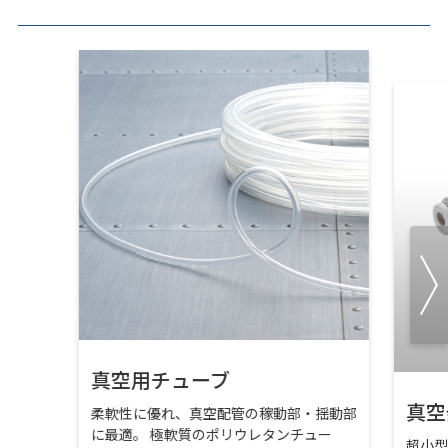
真空用チューブ
真空
柔軟性に優れ、真空配管の稼動部・揺動部
に最適。 極軟質のポリウレタンチュー
超小