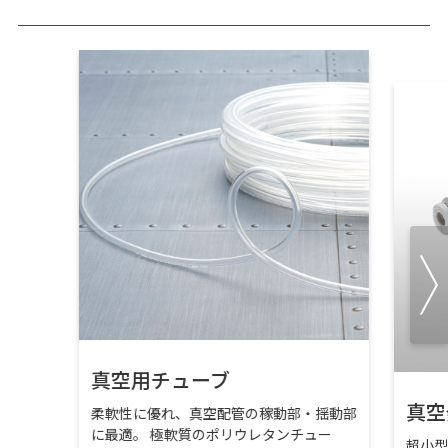
真空用チューブ
真空
柔軟性に優れ、真空配管の稼動部・揺動部
に最適。 極軟質のポリウレタンチュー
超小