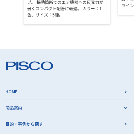
ブ。 揺動箇所でのエア機器への反発力が
ライ
弱くコンパクト配管に最適。 カラー：1
色、サイズ：5種。
HOME
商品案内
目的・事例から探す