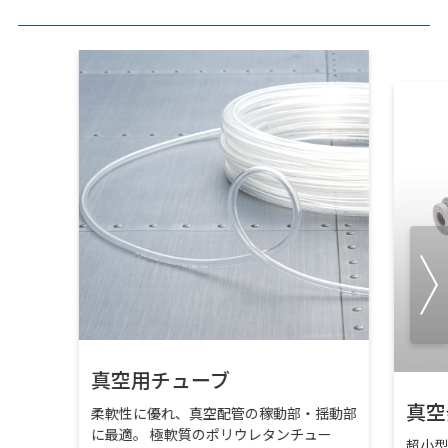
真空用チューブ
真空
柔軟性に優れ、真空配管の稼動部・揺動部
に最適。 極軟質のポリウレタンチュー
超小