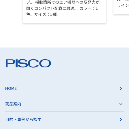
ブ。 揺動箇所でのエア機器への反発力が
ライ
弱くコンパクト配管に最適。 カラー：1
色、サイズ：5種。
HOME
商品案内
目的・事例から探す