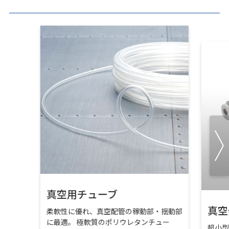
真空用チューブ
真空
柔軟性に優れ、真空配管の稼動部・揺動部
に最適。 極軟質のポリウレタンチュー
超小