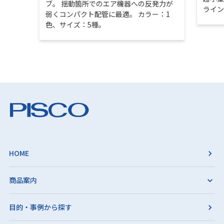
ブ。 揺動箇所でのエア機器への反発力が
ライ
弱くコンパクト配管に最適。 カラー：1
色、サイズ：5種。
HOME
商品案内
目的・事例から探す