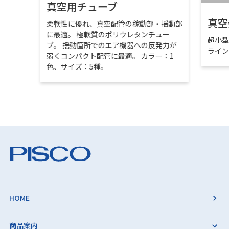
真空用チューブ
真空
柔軟性に優れ、真空配管の稼動部・揺動部
に最適。 極軟質のポリウレタンチュー
超小
ブ。 揺動箇所でのエア機器への反発力が
ライ
弱くコンパクト配管に最適。 カラー：1
色、サイズ：5種。
HOME
商品案内