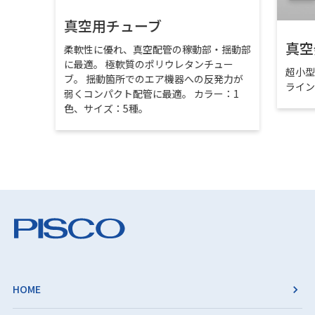
真空用チューブ
真空
柔軟性に優れ、真空配管の稼動部・揺動部
に最適。 極軟質のポリウレタンチュー
超小
ブ。 揺動箇所でのエア機器への反発力が
ライ
弱くコンパクト配管に最適。 カラー：1
色、サイズ：5種。
HOME