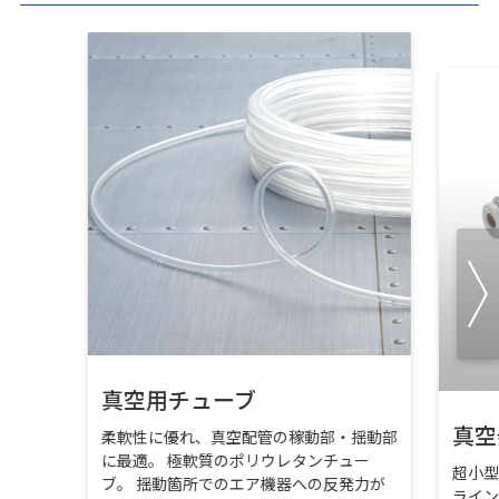
真空用チューブ
真空
柔軟性に優れ、真空配管の稼動部・揺動部
に最適。 極軟質のポリウレタンチュー
超小
ブ。 揺動箇所でのエア機器への反発力が
ライ