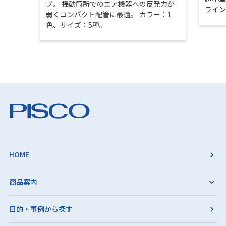
ブ。 揺動箇所でのエア機器への反発力が
ライ
弱くコンパクト配管に最適。 カラー：1
色、サイズ：5種。
HOME
商品案内
目的・事例から探す