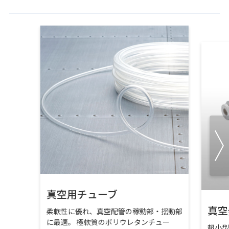
真空用チューブ
真空
柔軟性に優れ、真空配管の稼動部・揺動部
に最適。 極軟質のポリウレタンチュー
超小