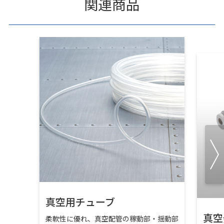
関連商品
真空用チューブ
真空
柔軟性に優れ、真空配管の稼動部・揺動部