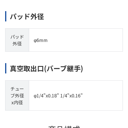
パッド外径
パッド
φ6mm
外径
真空取出口(バーブ継手)
チュー
ブ外径
φ1/4"x0.18" 1/4"x0.16"
x内径