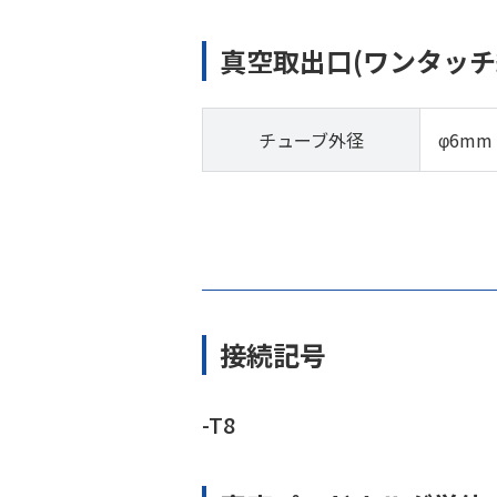
真空取出口(ワンタッチ
チューブ外径
φ6mm
接続記号
-T8