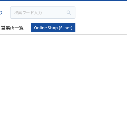
り
営業所一覧
Online Shop (S-net)