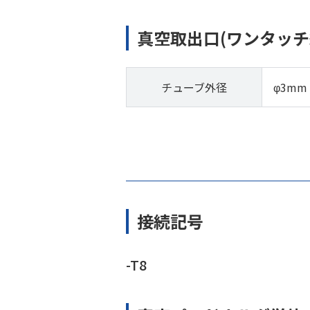
真空取出口(ワンタッチ
チューブ外径
φ3mm
接続記号
-T8