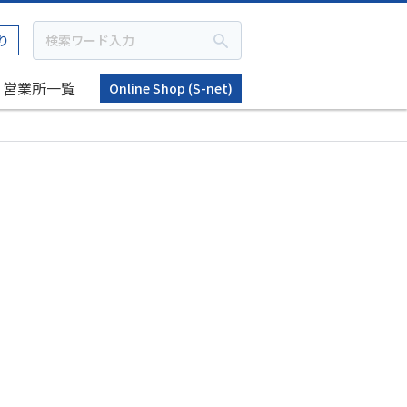
り
営業所一覧
Online Shop (S-net)