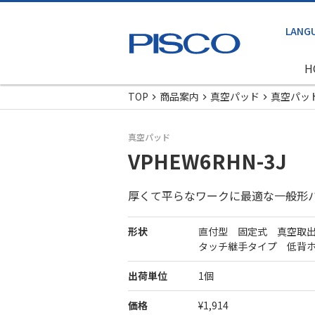
H
TOP
商品案内
真空パッド
真空パッ
真空パッド
VPHEW6RHN-3J
厚くて平らなワークに最適な一般形
形状
直付型 固定式 真空取
タッチ継手タイプ 低背
出荷単位
1個
価格
¥1,914