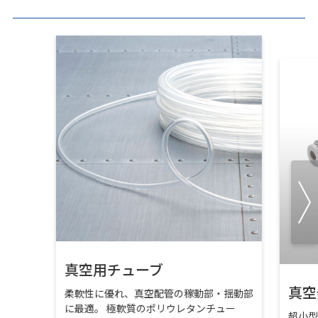
真空用チューブ
真空
柔軟性に優れ、真空配管の稼動部・揺動部
に最適。 極軟質のポリウレタンチュー
超小