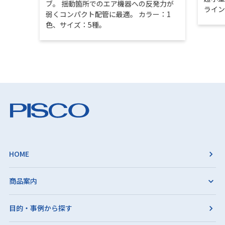
ブ。 揺動箇所でのエア機器への反発力が
ライ
弱くコンパクト配管に最適。 カラー：1
色、サイズ：5種。
HOME
商品案内
目的・事例から探す