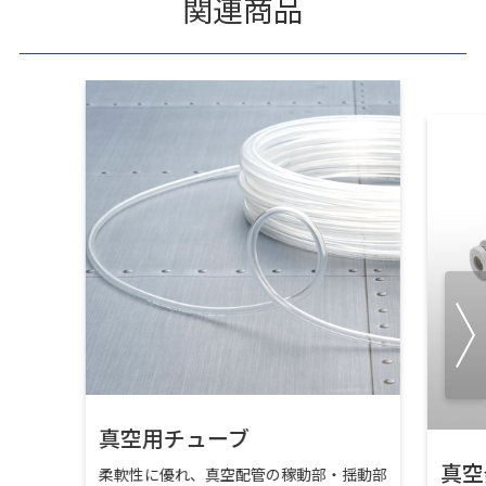
関連商品
真空用チューブ
真空
柔軟性に優れ、真空配管の稼動部・揺動部