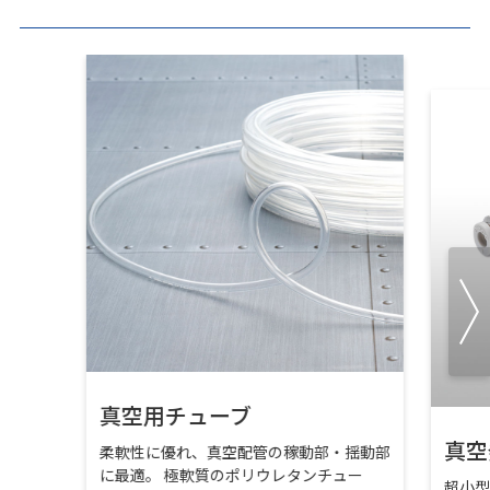
真空用チューブ
真空
柔軟性に優れ、真空配管の稼動部・揺動部
に最適。 極軟質のポリウレタンチュー
超小