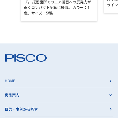
ブ。 揺動箇所でのエア機器への反発力が
ライ
弱くコンパクト配管に最適。 カラー：1
色、サイズ：5種。
HOME
商品案内
目的・事例から探す