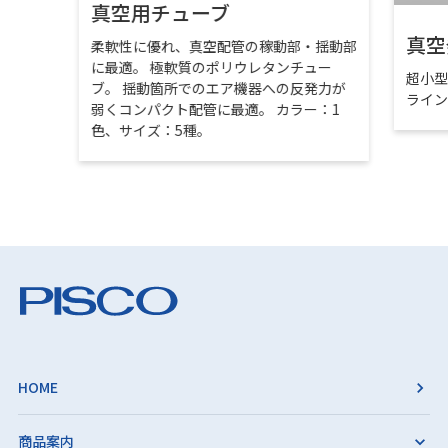
真空用チューブ
真空
柔軟性に優れ、真空配管の稼動部・揺動部
に最適。 極軟質のポリウレタンチュー
超小
ブ。 揺動箇所でのエア機器への反発力が
ライ
弱くコンパクト配管に最適。 カラー：1
色、サイズ：5種。
HOME
商品案内