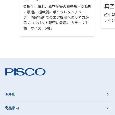
真空
柔軟性に優れ、真空配管の稼動部・揺動部
に最適。 極軟質のポリウレタンチュー
超小
ブ。 揺動箇所でのエア機器への反発力が
ライ
弱くコンパクト配管に最適。 カラー：1
色、サイズ：5種。
HOME
商品案内