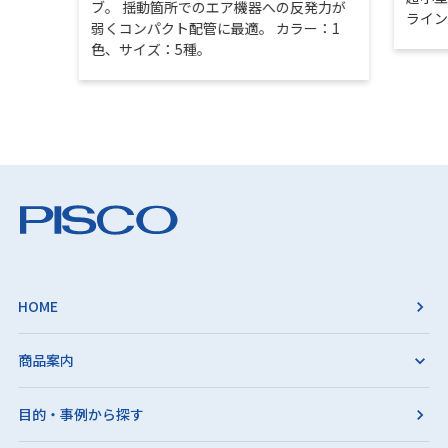
ブ。 揺動箇所でのエア機器への反発力が
ライ
弱くコンパクト配管に最適。 カラー：1
色、サイズ：5種。
HOME
商品案内
目的・事例から探す