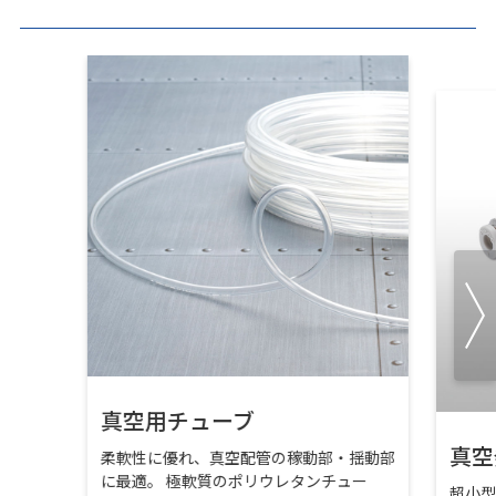
真空用チューブ
真空
柔軟性に優れ、真空配管の稼動部・揺動部
に最適。 極軟質のポリウレタンチュー
超小