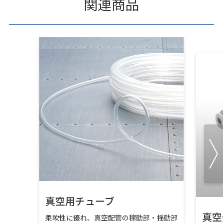
関連商品
真空用チューブ
真空
柔軟性に優れ、真空配管の稼動部・揺動部