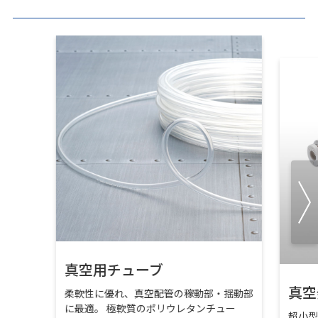
真空用チューブ
真空
柔軟性に優れ、真空配管の稼動部・揺動部
に最適。 極軟質のポリウレタンチュー
超小