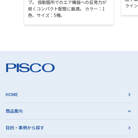
ブ。 揺動箇所でのエア機器への反発力が
ライ
弱くコンパクト配管に最適。 カラー：1
色、サイズ：5種。
HOME
商品案内
目的・事例から探す