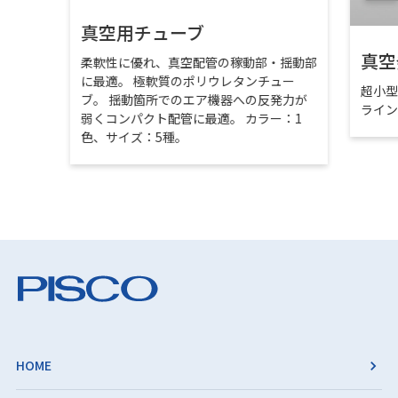
真空用チューブ
真空
柔軟性に優れ、真空配管の稼動部・揺動部
に最適。 極軟質のポリウレタンチュー
超小
ブ。 揺動箇所でのエア機器への反発力が
ライ
弱くコンパクト配管に最適。 カラー：1
色、サイズ：5種。
HOME